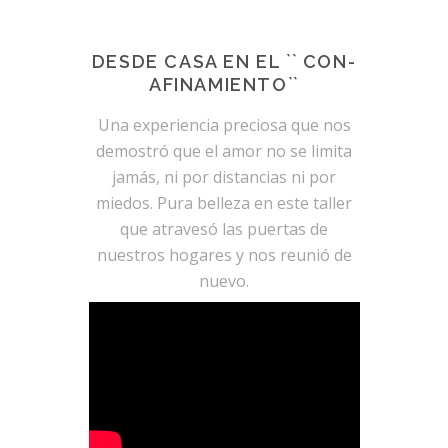
DESDE CASA EN EL `` CON-
AFINAMIENTO``
Una experiencia preciosa que nos
demostró que el amor no se limita
jamás, ni por distancias ni por
miedos. Pura belleza en este taller
que atravesó las puertas de
nuestros hogares y nos reunió de
nuevo.