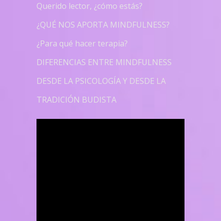
Querido lector, ¿cómo estás?
¿QUÉ NOS APORTA MINDFULNESS?
¿Para qué hacer terapia?
DIFERENCIAS ENTRE MINDFULNESS
DESDE LA PSICOLOGÍA Y DESDE LA
TRADICIÓN BUDISTA