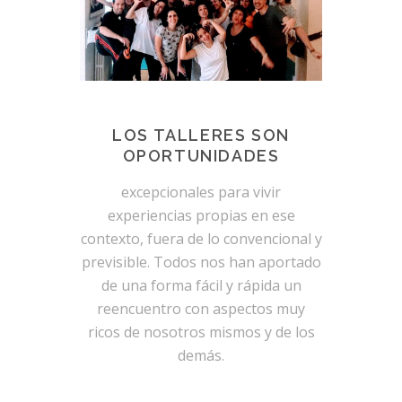
LOS TALLERES SON
OPORTUNIDADES
excepcionales para vivir
experiencias propias en ese
contexto, fuera de lo convencional y
previsible. Todos nos han aportado
de una forma fácil y rápida un
reencuentro con aspectos muy
ricos de nosotros mismos y de los
demás.