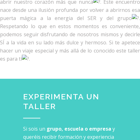
abrir nuestro corazón más que nunca
. Este encuentro
nace desde una ilusión profunda por volver a abrirnos esa
puerta mágica a la energia del SER y del grupo
.
Respetando lo que en estos momentos es conveniente,
podemos seguir disfrutando de nosotros mismos y decirle
SÍ a la vida en su lado más dulce y hermoso. Si te apetece
hacer un viaje especial y más allá de lo conocido este taller
es para ti
.
EXPERIMENTA UN
TALLER
Si sois un
grupo, escuela o empresa
y
queréis recibir formación y experiencia