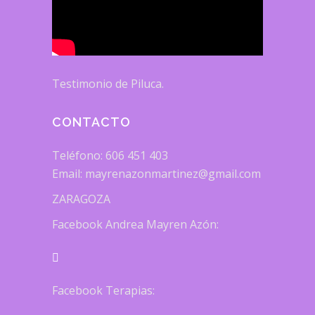
Testimonio de Piluca.
CONTACTO
Teléfono: 606 451 403
Email: mayrenazonmartinez@gmail.com
ZARAGOZA
Facebook Andrea Mayren Azón:
Facebook Terapias: